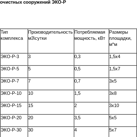
очистных сооружений ЭКО-Р
Тип
Производительность
Потребляемая
Размеры
комплекса
м3\сутки
мощность, кВт
площадки,
м*м
ЭКО-Р-3
3
0,3
1,5x4
ЭКО-Р-5
5
0,5
1,5x7
ЭКО-Р-7
7
0,7
3x5
ЭКО-Р-10
10
1,5
3x8
ЭКО-Р-15
15
2
3x10
ЭКО-Р-20
20
3,5
5x5
ЭКО-Р-30
30
4
5x7